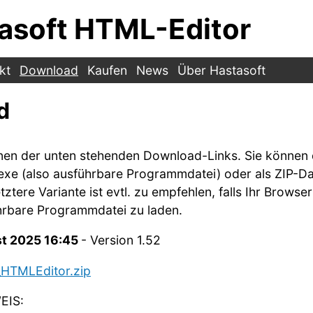
asoft HTML-Editor
kt
Download
Kaufen
News
Über Hastasoft
d
einen der unten stehenden Download-Links. Sie könne
.exe (also ausführbare Programmdatei) oder als ZIP-Da
ztere Variante ist evtl. zu empfehlen, falls Ihr Browser
ührbare Programmdatei zu laden.
t 2025 16:45
- Version 1.52
HTMLEditor.zip
EIS: