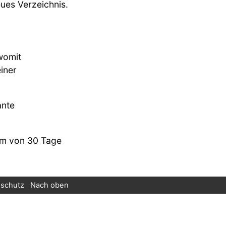
ues Verzeichnis.
womit
iner
ante
aum von 30 Tage
schutz
Nach oben