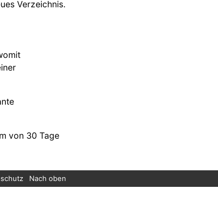
ues Verzeichnis.
womit
iner
ante
aum von 30 Tage
schutz
Nach oben