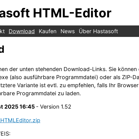
asoft HTML-Editor
kt
Download
Kaufen
News
Über Hastasoft
d
einen der unten stehenden Download-Links. Sie könne
.exe (also ausführbare Programmdatei) oder als ZIP-Da
ztere Variante ist evtl. zu empfehlen, falls Ihr Browser
ührbare Programmdatei zu laden.
t 2025 16:45
- Version 1.52
HTMLEditor.zip
EIS: