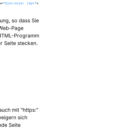
gung, so dass Sie
r Web-Page
en HTML-Programm
er Seite stecken.
auch mit "https:"
weigern sich
nde Seite