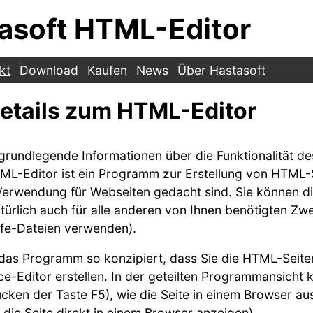
asoft HTML-Editor
kt
Download
Kaufen
News
Über Hastasoft
etails zum HTML-Editor
e grundlegende Informationen über die Funktionalität 
ML-Editor ist ein Programm zur Erstellung von HTML-Se
erwendung für Webseiten gedacht sind. Sie können die
ürlich auch für alle anderen von Ihnen benötigten Zwe
ilfe-Dateien verwenden).
st das Programm so konzipiert, dass Sie die HTML-Seit
e-Editor erstellen. In der geteilten Programmansicht 
ücken der Taste F5), wie die Seite in einem Browser a
e die Seite direkt in einem Browser anzeigen).