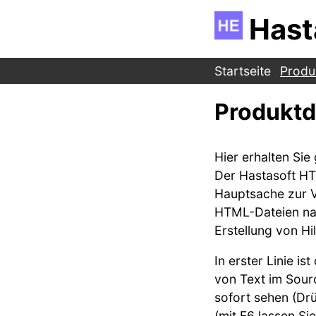
Hast
Startseite
Produ
Produktd
Hier erhalten Si
Der Hastasoft HT
Hauptsache zur V
HTML-Dateien nat
Erstellung von H
In erster Linie i
von Text im Sourc
sofort sehen (Dr
(mit F6 lassen Si